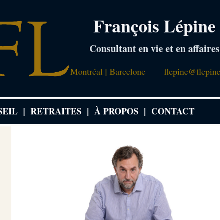
François Lépine
Consultant en vie et en affaires
Montréal | Barcelone
flepine@flepin
SEIL
|
RETRAITES
|
À PROPOS
|
CONTACT