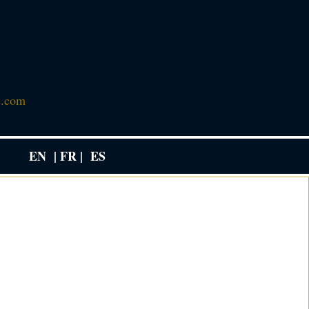
e.com
EN
| FR |
ES